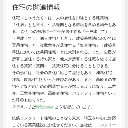
住宅の関連情報
住宅（じゅうたく）は、人の居住を用途とする建築物。
「住居」とも言う。生活範囲となる環境を含める場合もあ
る。 ひとつの敷地に一世帯が居住する「一戸建（て）」
（戸建（て）、個人住宅とも言う。建築基準法においては
専用住宅）と、複数世帯が居住する「集合住宅」（建築基
準法においては共同住宅）とに大別される。また、自己が
所有し居住する持ち家と、他人が所有する住宅を借りて居
住する貸家（貸間）・賃貸住宅に分けることもできる。
その形には、社会の変化に応じて流行もあり、和風住宅、
洋風、欧風住宅といった呼び名があり、また、高齢者の在
宅ケアなどのための同居する人が増えるようになり、二世
帯、三世帯住宅や、高齢者住宅、バリアフリー住宅といっ
た呼称も出てきた。
※テキストは
Wikipedia
より引用しています。
鉄筋コンクリート住宅のことなら東京・埼玉を中心に対応
している英美建設にお任せください。当社は、コンクリー