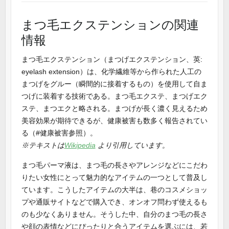
まつ毛エクステンションの関連
情報
まつ毛エクステンション（まつげエクステンション、英:
eyelash extension）は、化学繊維等から作られた人工の
まつげをグルー（瞬間的に接着するもの）を使用して自ま
つげに装着する技術である。まつ毛エクステ、まつげエク
ステ、まつエクと略される。まつげが長く濃く見えるため
美容効果が期待できるが、健康被害も数多く報告されてい
る（#健康被害参照）。
※テキストは
Wikipedia
より引用しています。
まつ毛パーマ液は、まつ毛の長さやアレンジなどにこだわ
りたい女性にとって魅力的なアイテムの一つとして普及し
ています。こうしたアイテムの大半は、巷のコスメショッ
プや通販サイトなどで購入でき、オンオフ問わず使えるも
のも少なくありません。そうした中、自分のまつ毛の長さ
や顔の表情などにぴったりと合うアイテムを選ぶには、若