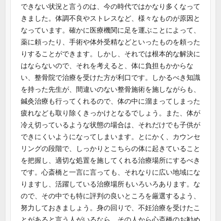
できない状況と言うのは、今の時代ではかなり多くなって
きました。体調不良やストレスなど、様々なものが原因と
なっています。確かに医療機関に足を運ぶことによって、
薬に頼ったり、手術や体外受精などといったものを頼った
りすることができます。しかし、それでは根本的な解決に
はならないので、それを考えると、体に負担もかからな
い、整骨院で治療を受けた方が利口です。しかるべき知識
を持った先生が、間違いのない整骨施術を施しながらも、
鍼灸治療も行ってくれるので、体の中に溜まってしまった
疲れなども取り除くきっかけとなるでしょう。また、体が
冷え切っているような状態の場合は、それだけでも子供が
できにくいようになってしまいます。とにかく、カウンセ
リングの段階で、しっかりとこちらの体に起きていること
を把握し、適切な処置を施してくれる治療場所にするべき
です。心斎橋と一言に言っても、それなりに広い地域にな
りますし、活躍している治療場所もいろいろあります。な
ので、その中でも特に評判の良いところを厳選するよう、
努力しておきましょう。身の回りで、不妊治療を受けたこ
とがあると言う人がいるなら、その人から心斎橋のお勧め