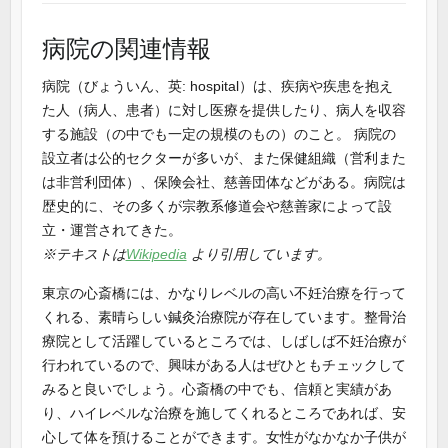
病院の関連情報
病院（びょういん、英: hospital）は、疾病や疾患を抱え
た人（病人、患者）に対し医療を提供したり、病人を収容
する施設（の中でも一定の規模のもの）のこと。 病院の
設立者は公的セクターが多いが、また保健組織（営利また
は非営利団体）、保険会社、慈善団体などがある。病院は
歴史的に、その多くが宗教系修道会や慈善家によって設
立・運営されてきた。
※テキストは
Wikipedia
より引用しています。
東京の心斎橋には、かなりレベルの高い不妊治療を行って
くれる、素晴らしい鍼灸治療院が存在しています。整骨治
療院として活躍しているところでは、しばしば不妊治療が
行われているので、興味がある人はぜひともチェックして
みると良いでしょう。心斎橋の中でも、信頼と実績があ
り、ハイレベルな治療を施してくれるところであれば、安
心して体を預けることができます。女性がなかなか子供が