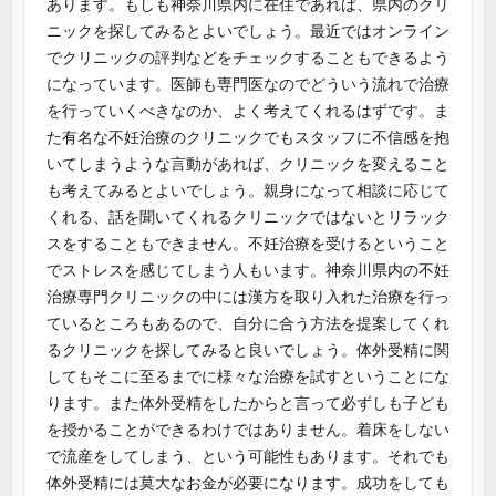
あります。もしも神奈川県内に在住であれば、県内のクリ
ニックを探してみるとよいでしょう。最近ではオンライン
でクリニックの評判などをチェックすることもできるよう
になっています。医師も専門医なのでどういう流れで治療
を行っていくべきなのか、よく考えてくれるはずです。ま
た有名な不妊治療のクリニックでもスタッフに不信感を抱
いてしまうような言動があれば、クリニックを変えること
も考えてみるとよいでしょう。親身になって相談に応じて
くれる、話を聞いてくれるクリニックではないとリラック
スをすることもできません。不妊治療を受けるということ
でストレスを感じてしまう人もいます。神奈川県内の不妊
治療専門クリニックの中には漢方を取り入れた治療を行っ
ているところもあるので、自分に合う方法を提案してくれ
るクリニックを探してみると良いでしょう。体外受精に関
してもそこに至るまでに様々な治療を試すということにな
ります。また体外受精をしたからと言って必ずしも子ども
を授かることができるわけではありません。着床をしない
で流産をしてしまう、という可能性もあります。それでも
体外受精には莫大なお金が必要になります。成功をしても