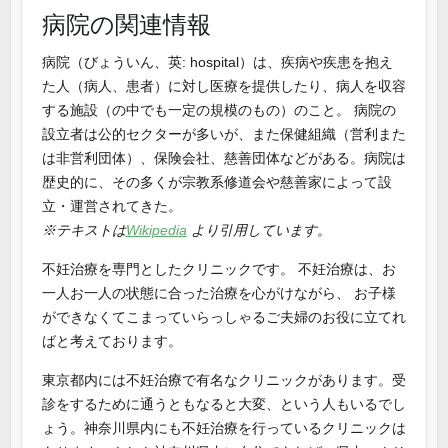
病院の関連情報
病院（びょういん、英: hospital）は、疾病や疾患を抱え
た人（病人、患者）に対し医療を提供したり、病人を収容
する施設（の中でも一定の規模のもの）のこと。 病院の
設立者は公的セクターが多いが、また保健組織（営利また
は非営利団体）、保険会社、慈善団体などがある。病院は
歴史的に、その多くが宗教系修道会や慈善家によって設
立・運営されてきた。
※テキストは
Wikipedia
より引用しています。
不妊治療を専門としたクリニックです。 不妊治療は、お
一人お一人の状態に合った治療を心がけながら、 お子様
ができなくてこまっていらっしゃるご夫婦のお役に立てれ
ばと考えております。
東京都内には不妊治療で有名なクリニックがあります。受
診をするために通うともなると大変、という人もいるでし
ょう。神奈川県内にも不妊治療を行っているクリニックは